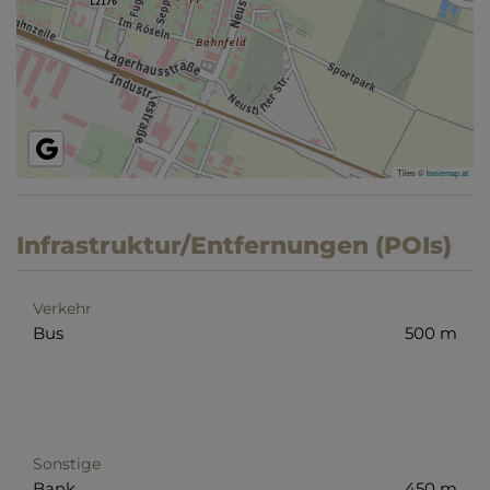
Tiles ©
basemap.at
Infrastruktur/Entfernungen (POIs)
Verkehr
Bus
500 m
Sonstige
Bank
450 m