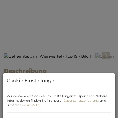
Beschreibung
Cookie Einstellungen
Modernes Wohnprojekt mit
Freiflächen, Top-Ausstattung und
Wir verwenden Cookies um Einstellungen zu speichern. Nähere
Informationen finden Sie in unserer
Datenschutzerklärung
und
attraktiven Kaufkonditionen
unserer
Cookie Policy
.
In der begehrten Weinbaugemeinde Kirchberg am
Wagram entstehen aktuell 52 hochwertige