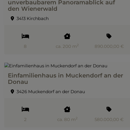
unverbaubarem Panoramablick auf
den Wienerwald
3413 Kirchbach
2
8
ca. 200 m
890.000,00 €
Einfamilienhaus in Muckendorf an der
Donau
3426 Muckendorf an der Donau
2
2
ca. 80 m
580.000,00 €