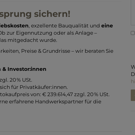
rsprung sichern!
riebskosten
, exzellente Bauqualität und
eine
 Ob zur Eigennutzung oder als Anlage –
 das mitgedacht wurde.
rkeiten, Preise & Grundrisse – wir beraten Sie
W
 & Investor:innen
D
zgl. 20 % USt.
h
ich für Privatkäufer:innen.
tokaufpreis von: € 239.614,47 zzgl. 20 % USt.
rne erfahrene Handwerkspartner für die