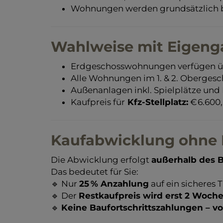
Wohnungen werden grundsätzlich b
Wahlweise mit Eigeng
Erdgeschosswohnungen verfügen ü
Alle Wohnungen im 1. & 2. Obergesc
Außenanlagen inkl. Spielplätze und 
Kaufpreis für
Kfz-Stellplatz:
€ 6.600,
Kaufabwicklung ohne B
Die Abwicklung erfolgt
außerhalb des B
Das bedeutet für Sie:
🔹 Nur
25 % Anzahlung
auf ein sicheres
🔹 Der
Restkaufpreis wird erst 2 Woch
🔹
Keine Baufortschrittszahlungen – vo