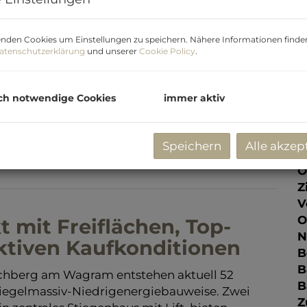
P
V
K
nden Cookies um Einstellungen zu speichern. Nähere Informationen finden
atenschutzerklärung
und unserer
Cookie Policy
.
G
G
ch notwendige Cookies
immer aktiv
E
Speichern
Alle akzep
O
Z
V
O
mit Freiflächen, Top-
N
ktiven Kaufkonditionen
B
B
chberg am Wagram entstehen aktuell 52
B
egelmassiv-Niedrigenergiebauweise. Zwei
Z