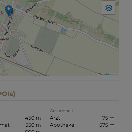
Tiles ©
basemap.at
POIs)
Gesundheit
450 m
Arzt
75 m
omat
550 m
Apotheke
575 m
500 m