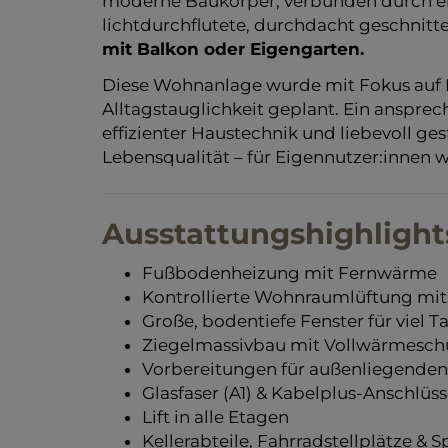
moderne Baukörper, verbunden durch ein 
lichtdurchflutete, durchdacht geschnit
mit Balkon oder Eigengarten.
Diese Wohnanlage wurde mit Fokus auf 
Alltagstauglichkeit geplant. Ein anspre
effizienter Haustechnik und liebevoll ge
Lebensqualität – für Eigennutzer:innen w
Ausstattungshighlight
Fußbodenheizung mit Fernwärme
Kontrollierte Wohnraumlüftung m
Große, bodentiefe Fenster für viel T
Ziegelmassivbau mit Vollwärmesc
Vorbereitungen für außenliegende
Glasfaser (A1) & Kabelplus-Anschlüss
Lift in alle Etagen
Kellerabteile, Fahrradstellplätze & S