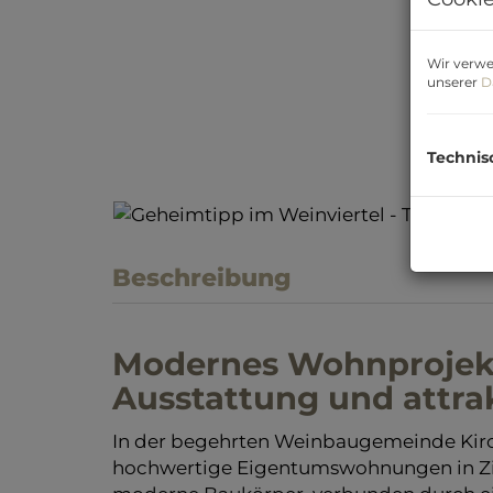
Wir verwe
unserer
D
Technis
Beschreibung
Modernes Wohnprojekt 
Ausstattung und attra
In der begehrten Weinbaugemeinde Kir
hochwertige Eigentumswohnungen in Zi