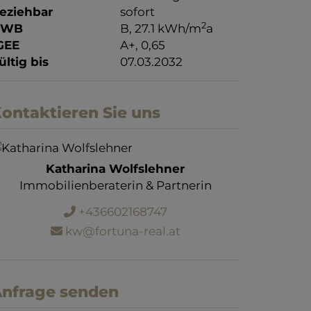
eziehbar
sofort
2
HWB
B, 27.1 kWh/m
a
GEE
A+, 0,65
ültig bis
07.03.2032
ontaktieren Sie uns
Katharina Wolfslehner
Immobilienberaterin & Partnerin
+436602168747
kw@fortuna-real.at
nfrage senden