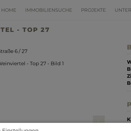
HOME
IMMOBILIENSUCHE
PROJEKTE
UNTE
TEL - TOP 27
B
Straße 6 / 27
W
B
Z
B
P
K
 Einstellungen