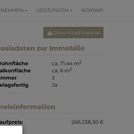
RNEHMEN
LEISTUNGEN
KONTAKT
Download Expose
asisdaten zur Immobilie
2
ohnfläche
ca. 71,44 m
2
alkonfläche
ca. 6 m
immer
3
elagsfertig
Ja
reisinformation
aufpreis:
266.238,30 €