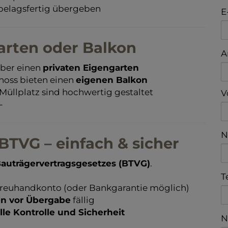
elagsfertig übergeben
E
arten oder Balkon
A
ber einen
privaten Eigengarten
hoss bieten einen
eigenen Balkon
Müllplatz sind hochwertig gestaltet
V
-
N
TVG – einfach & sicher
auträgervertragsgesetzes (BTVG)
.
T
 Treuhandkonto (oder Bankgarantie möglich)
en vor Übergabe
fällig
lle Kontrolle und Sicherheit
N