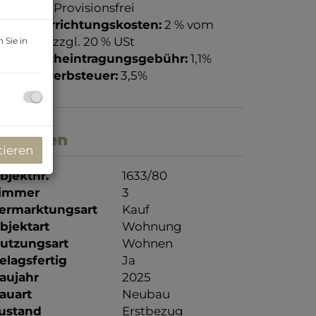
rovision:
Provisionsfrei
ertragserrichtungskosten:
2 % vom
aufpreis, zzgl. 20 % USt
 Sie in
rundbucheintragungsgebühr:
1,1%
runderwerbsteuer:
3,5%
ckdaten
tieren
bjektnr.
1633/80
immer
3
ermarktungsart
Kauf
bjektart
Wohnung
utzungsart
Wohnen
elagsfertig
Ja
aujahr
2025
auart
Neubau
ustand
Erstbezug