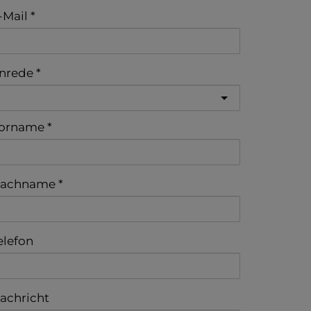
-Mail
nrede
orname
achname
elefon
achricht