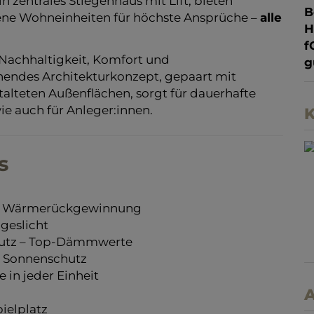
zentrales Stiegenhaus mit Lift, bieten
B
tene Wohneinheiten für höchste Ansprüche –
alle
f
Nachhaltigkeit, Komfort und
g
chendes Architekturkonzept, gepaart mit
stalteten Außenflächen, sorgt für dauerhafte
ie auch für Anleger:innen.
K
s
it Wärmerückgewinnung
ageslicht
hutz – Top-Dämmwerte
n Sonnenschutz
e in jeder Einheit
A
pielplatz