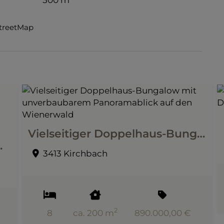
StreetMap
Vielseitiger Doppelhaus-Bungalow mit unverbaubarem Panoramablick auf den Wienerwald
ck vom oberen Grundstücksbereich
3413 Kirchbach
2
8
ca. 200 m
890.000,00 €