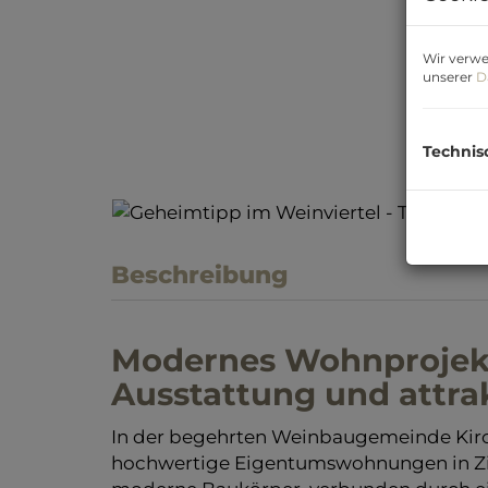
Wir verwe
unserer
D
Technis
Beschreibung
Modernes Wohnprojekt 
Ausstattung und attra
In der begehrten Weinbaugemeinde Kir
hochwertige Eigentumswohnungen in Zi