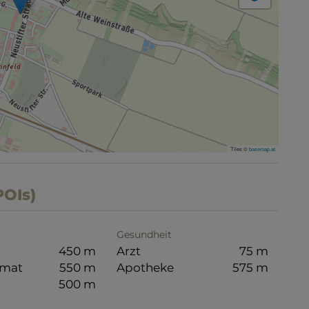
Tiles ©
basemap.at
POIs)
Gesundheit
450 m
Arzt
75 m
omat
550 m
Apotheke
575 m
500 m