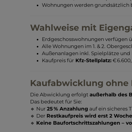
Wohnungen werden grundsätzlich b
Wahlweise mit Eigeng
Erdgeschosswohnungen verfügen ü
Alle Wohnungen im 1. & 2. Obergesc
Außenanlagen inkl. Spielplätze und 
Kaufpreis für
Kfz-Stellplatz:
€ 6.600,
Kaufabwicklung ohne B
Die Abwicklung erfolgt
außerhalb des B
Das bedeutet für Sie:
🔹 Nur
25 % Anzahlung
auf ein sicheres
🔹 Der
Restkaufpreis wird erst 2 Woch
🔹
Keine Baufortschrittszahlungen – vo