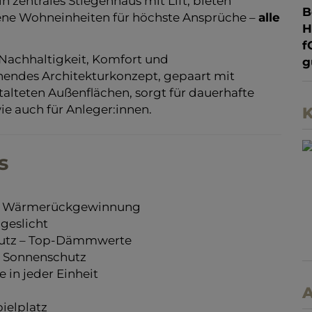
zentrales Stiegenhaus mit Lift, bieten
B
tene Wohneinheiten für höchste Ansprüche –
alle
f
Nachhaltigkeit, Komfort und
g
chendes Architekturkonzept, gepaart mit
stalteten Außenflächen, sorgt für dauerhafte
ie auch für Anleger:innen.
K
s
it Wärmerückgewinnung
ageslicht
hutz – Top-Dämmwerte
n Sonnenschutz
e in jeder Einheit
A
pielplatz