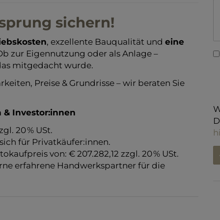
rsprung sichern!
riebskosten
, exzellente Bauqualität und
eine
 Ob zur Eigennutzung oder als Anlage –
 das mitgedacht wurde.
rkeiten, Preise & Grundrisse – wir beraten Sie
W
 & Investor:innen
D
zgl. 20 % USt.
h
ich für Privatkäufer:innen.
tokaufpreis von: € 207.282,12 zzgl. 20 % USt.
rne erfahrene Handwerkspartner für die