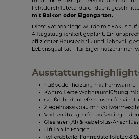
moderne Baukörper, verbunden durch ein 
lichtdurchflutete, durchdacht geschnit
mit Balkon oder Eigengarten.
Diese Wohnanlage wurde mit Fokus auf 
Alltagstauglichkeit geplant. Ein anspre
effizienter Haustechnik und liebevoll ge
Lebensqualität – für Eigennutzer:innen w
Ausstattungshighlight
Fußbodenheizung mit Fernwärme
Kontrollierte Wohnraumlüftung m
Große, bodentiefe Fenster für viel T
Ziegelmassivbau mit Vollwärmesc
Vorbereitungen für außenliegende
Glasfaser (A1) & Kabelplus-Anschlüss
Lift in alle Etagen
Kellerabteile, Fahrradstellplätze & S