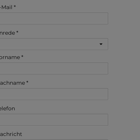
-Mail
nrede
orname
achname
elefon
achricht