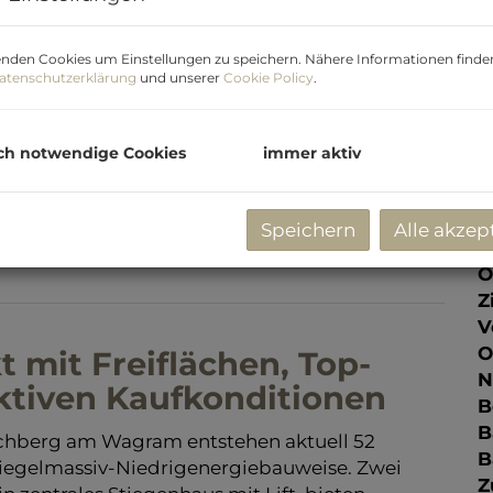
P
V
nden Cookies um Einstellungen zu speichern. Nähere Informationen finden
K
atenschutzerklärung
und unserer
Cookie Policy
.
G
G
ch notwendige Cookies
immer aktiv
E
Speichern
Alle akzep
O
Z
V
O
mit Freiflächen, Top-
N
ktiven Kaufkonditionen
B
B
chberg am Wagram entstehen aktuell 52
B
egelmassiv-Niedrigenergiebauweise. Zwei
Z