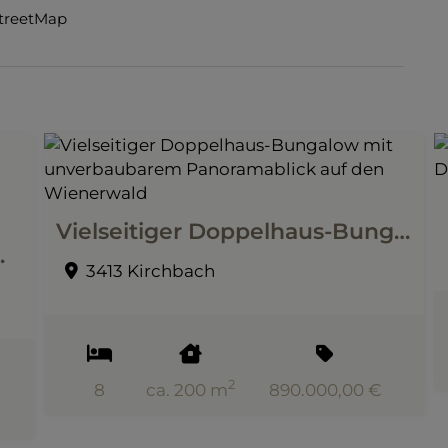
StreetMap
Vielseitiger Doppelhaus-Bungalow mit unverbaubarem Panoramablick auf den Wienerwald
ck vom oberen Grundstücksbereich
3413 Kirchbach
2
8
ca. 200 m
890.000,00 €