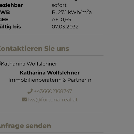
eziehbar
sofort
2
HWB
B, 27.1 kWh/m
a
GEE
A+, 0,65
ültig bis
07.03.2032
ontaktieren Sie uns
Katharina Wolfslehner
Immobilienberaterin & Partnerin
+436602168747
kw@fortuna-real.at
nfrage senden