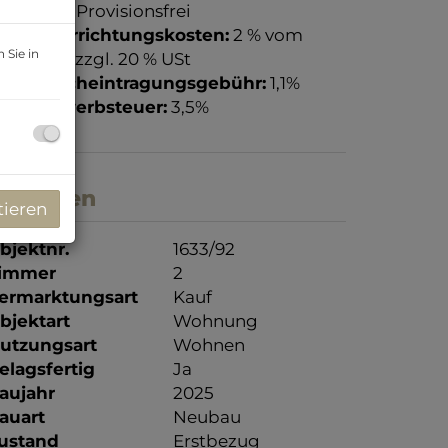
rovision:
Provisionsfrei
ertragserrichtungskosten:
2 % vom
 Sie in
aufpreis, zzgl. 20 % USt
rundbucheintragungsgebühr:
1,1%
runderwerbsteuer:
3,5%
ckdaten
tieren
bjektnr.
1633/92
immer
2
ermarktungsart
Kauf
bjektart
Wohnung
utzungsart
Wohnen
elagsfertig
Ja
aujahr
2025
auart
Neubau
ustand
Erstbezug