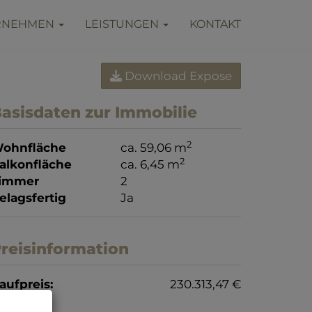
RNEHMEN
LEISTUNGEN
KONTAKT
Download Expose
asisdaten zur Immobilie
2
ohnfläche
ca. 59,06 m
2
alkonfläche
ca. 6,45 m
immer
2
elagsfertig
Ja
reisinformation
aufpreis:
230.313,47 €