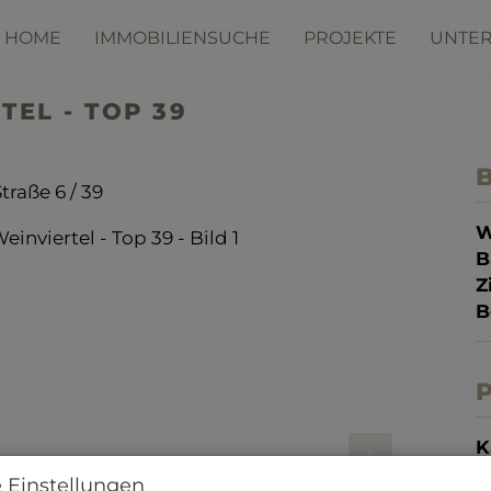
HOME
IMMOBILIENSUCHE
PROJEKTE
UNTE
TEL - TOP 39
B
Straße 6 / 39
W
B
Z
B
P
K
 Einstellungen