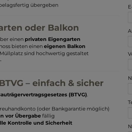
elagsfertig übergeben
E
arten oder Balkon
A
ber einen
privaten Eigengarten
hoss bieten einen
eigenen Balkon
Müllplatz sind hochwertig gestaltet
V
-
N
TVG – einfach & sicher
auträgervertragsgesetzes (BTVG)
.
T
 Treuhandkonto (oder Bankgarantie möglich)
en vor Übergabe
fällig
lle Kontrolle und Sicherheit
N