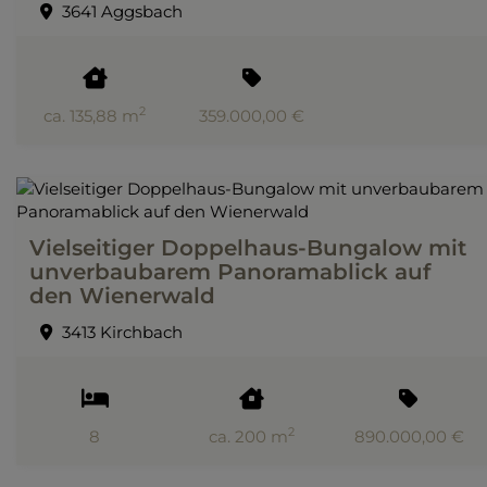
3641 Aggsbach
2
ca. 135,88 m
359.000,00 €
Vielseitiger Doppelhaus-Bungalow mit
unverbaubarem Panoramablick auf
den Wienerwald
3413 Kirchbach
2
8
ca. 200 m
890.000,00 €