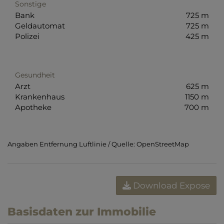
Sonstige
Bank
725 m
Geldautomat
725 m
Polizei
425 m
Gesundheit
Arzt
625 m
Krankenhaus
1150 m
Apotheke
700 m
Angaben Entfernung Luftlinie / Quelle: OpenStreetMap
Download Expose
Basisdaten zur Immobilie