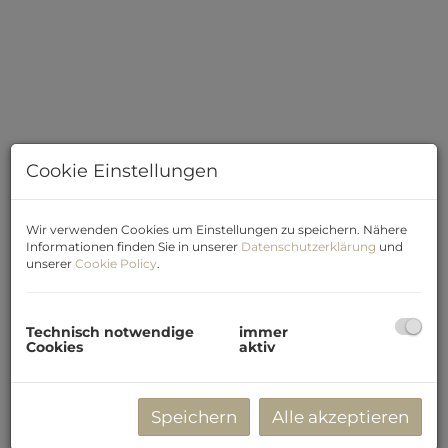
Cookie Einstellungen
Wir verwenden Cookies um Einstellungen zu speichern. Nähere
Informationen finden Sie in unserer
Datenschutzerklärung
und
Beschreibung
unserer
Cookie Policy
.
Zusätzlich kann ein Tiefgaragen-Stellplatz für € 12.000,-
Technisch notwendige
immer
- erworben werden
Cookies
aktiv
Hollabrunn ist eine wachsende Stadt, die sich trotzdem
ihren freundlichen, ländlichen Charakter erhalten hat.
Hollabrunn ist vor allem als Schulstadt bekannt, bietet
Speichern
Alle akzeptieren
aber auch alle sonstigen Vorzüge einer modernen