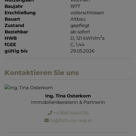
Baujahr
1977
Erschließung
vollerschlossen
Bauart
Altbau
Zustand
gepflegt
Beziehbar
ab sofort
2
HWB
D, 121 kWh/m
a
fGEE
C, 1,44
gültig bis
29.05.2026
Kontaktieren Sie uns
Ing. Tina Osterkorn
Immobilienberaterin & Partnerin
+436604644136
to@fortuna-real.at