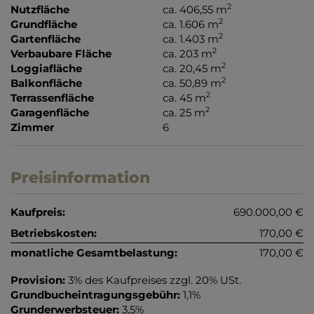
2
Nutzfläche
ca. 406,55 m
2
Grundfläche
ca. 1.606 m
2
Gartenfläche
ca. 1.403 m
2
Verbaubare Fläche
ca. 203 m
2
Loggiafläche
ca. 20,45 m
2
Balkonfläche
ca. 50,89 m
2
Terrassenfläche
ca. 45 m
2
Garagenfläche
ca. 25 m
Zimmer
6
Preisinformation
Kaufpreis:
690.000,00 €
Betriebskosten:
170,00 €
monatliche Gesamtbelastung:
170,00 €
Provision:
3% des Kaufpreises zzgl. 20% USt.
Grundbucheintragungsgebühr:
1,1%
Grunderwerbsteuer:
3,5%