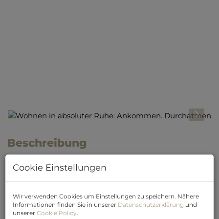
Beschreibung
Manchmal kommt der Moment, in dem man nicht
Cookie Einstellungen
länger warten möchte. Nicht planen, nicht verschieben
… sondern einfach neu beginnen.
Wir verwenden Cookies um Einstellungen zu speichern. Nähere
Dieses Zuhause richtet sich an Menschen, die spüren,
Informationen finden Sie in unserer
Datenschutzerklärung
und
dass Veränderung jetzt sein darf - und bereit sind, ihr
unserer
Cookie Policy
.