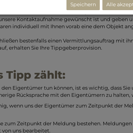
Speichern
Alle akzep
eine Immobilie verkaufen möchte (z.B. Haus, Wohnung
unsere Kontaktaufnahme gewünscht ist und geben uns
baren individuell mit Ihnen vorab eine dem Objekt 
ließen bestenfalls einen Vermittlungsauftrag mit ih
f, erhalten Sie Ihre Tippgeberprovision.
s Tipp zählt:
d den Eigentümer tun können, ist es wichtig, dass Sie
rherige Rücksprache mit den Eigentümern zu halten, 
fähig, wenn uns der Eigentümer zum Zeitpunkt der M
se zum Zeitpunkt der Meldung bestehen. Meldungen ü
 von uns bearbeitet.