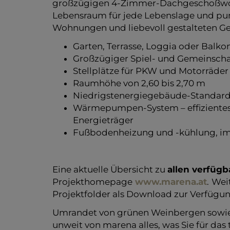
Von durchdachten 2- bis 3-Zimmerwohnun
großzügigen 4-Zimmer-Dachgeschoßwoh
Lebensraum für jede Lebenslage und pu
Wohnungen und liebevoll gestalteten G
Garten, Terrasse, Loggia oder Balk
Großzügiger Spiel- und Gemeinscha
Stellplätze für PKW und Motorräder 
Raumhöhe von 2,60 bis 2,70 m
Niedrigstenergiegebäude-Standard (
Wärmepumpen-System – effizientes 
Energieträger
Fußbodenheizung und -kühlung, im
Eine aktuelle Übersicht zu
allen verfügb
Projekthomepage
www.marena.at
.
Weit
Projektfolder als Download zur Verfügun