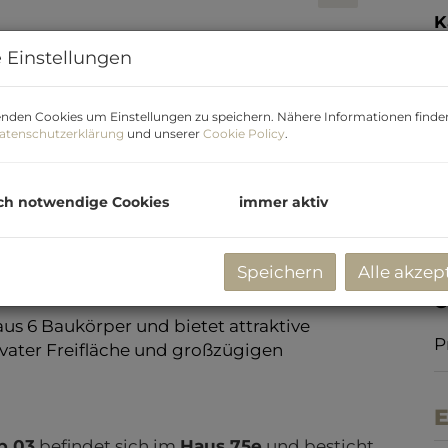
K
B
 Einstellungen
R
U
nden Cookies um Einstellungen zu speichern. Nähere Informationen finden
atenschutzerklärung
und unserer
Cookie Policy
.
m
G
ch notwendige Cookies
immer aktiv
P
ohnküche
V
U
Speichern
Alle akzep
G
G
P
 6 Baukörper und bietet attraktive
ater Freifläche und großzügigen
E