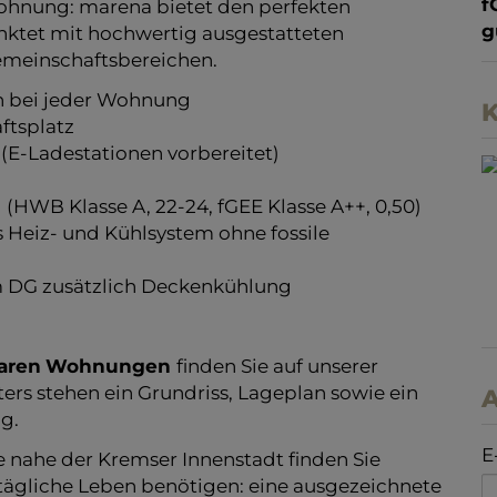
f
g
gen für Singles, Paare und Familien bis zur
nung: marena bietet den perfekten
nktet mit hochwertig ausgestatteten
K
emeinschaftsbereichen.
on bei jeder Wohnung
ftsplatz
(E-Ladestationen vorbereitet)
HWB Klasse A, 22-24, fGEE Klasse A++, 0,50)
Heiz- und Kühlsystem ohne fossile
 DG zusätzlich Deckenkühlung
A
aren
Wohnungen
finden Sie auf unserer
ers stehen ein Grundriss, Lageplan sowie ein
E
g.