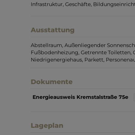
Umrandet von grünen Weinbergen sowie 
unweit von marena alles, was Sie für da
Infrastruktur, Geschäfte, Bildungseinrich
Ausstattung
Abstellraum
Außenliegender Sonnensch
Fußbodenheizung
Getrennte Toiletten
Niedrigenergiehaus
Parkett
Personena
Dokumente
Energieausweis Kremstalstraße 75e