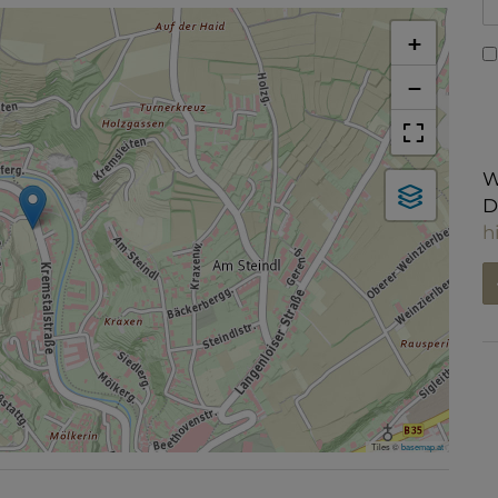
+
−
W
D
h