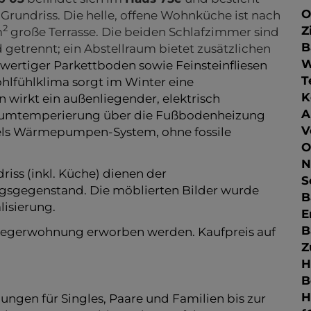
O
Z
p 03
befindet sich im
Haus 75e
und besticht
B
Grundriss. Die helle, offene Wohnküche ist nach
2
m
große Terrasse. Die beiden Schlafzimmer sind
T
 getrennt; ein Abstellraum bietet zusätzlichen
K
wertiger Parkettboden sowie Feinsteinfliesen
A
lfühlklima sorgt im Winter eine
V
irkt ein außenliegender, elektrisch
O
Raumtemperierung über die Fußbodenheizung
N
els Wärmepumpen-System, ohne fossile
S
B
iss (inkl. Küche) dienen der
E
agsgegenstand. Die möblierten Bilder wurde
B
lisierung.
Z
H
legerwohnung erworben werden. Kaufpreis auf
B