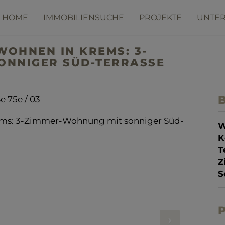
HOME
IMMOBILIENSUCHE
PROJEKTE
UNTE
WOHNEN IN KREMS: 3-
ONNIGER SÜD-TERRASSE
B
e 75e / 03
W
K
T
Z
S
P