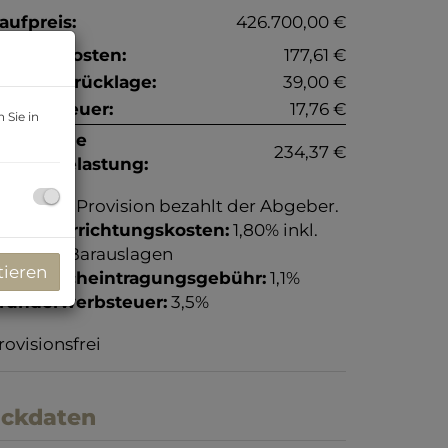
aufpreis:
426.700,00 €
etriebskosten:
177,61 €
eparaturrücklage:
39,00 €
msatzsteuer:
17,76 €
 Sie in
onatliche
234,37 €
esamtbelastung:
rovision:
Provision bezahlt der Abgeber.
ertragserrichtungskosten:
1,80% inkl.
St. zzgl. Barauslagen
tieren
rundbucheintragungsgebühr:
1,1%
runderwerbsteuer:
3,5%
rovisionsfrei
ckdaten