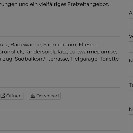
nahe der Kremser Innenstadt finden Sie
s tägliche Leben benötigen: eine ausgezeichnete
A
tungen und ein vielfältiges Freizeitangebot.
V
utz
Badewanne
Fahrradraum
Fliesen
N
Grünblick
Kinderspielplatz
Luftwärmepumpe
ufzug
Südbalkon / -terrasse
Tiefgarage
Toilette
T
N
Öffnen
Download