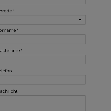
nrede
orname
achname
elefon
achricht