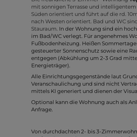
Die freundliche 3-Zimmer- Wohnung
To
mit sonnigen Terrasse und intelligentem 
Süden orientiert und führt auf die rd. 10
nach Westen orientiert. Bad und WC sind
Stauraum.
In der Wohnung sind ein hoch
im Bad/WC verlegt. Für angenehmes Woh
Fußbodenheizung. Heißen Sommertagen w
gesteuerter Sonnenschutz sowie eine 
entgegen (Abkühlung um 2-3 Grad mitt
Energieträger).
Alle Einrichtungsgegenstände laut Grundr
Veranschaulichung und sind nicht Vertr
mittels KI generiert und dienen der Visua
Optional kann die Wohnung auch als An
Anfrage.