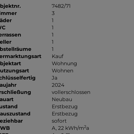
bjektnr.
7482/71
immer
3
äder
1
WC
1
errassen
1
eller
1
bstellräume
1
ermarktungsart
Kauf
bjektart
Wohnung
utzungsart
Wohnen
chlüsselfertig
Ja
aujahr
2024
rschließung
vollerschlossen
auart
Neubau
ustand
Erstbezug
auszustand
Erstbezug
eziehbar
sofort
2
HWB
A, 22 kWh/m
a