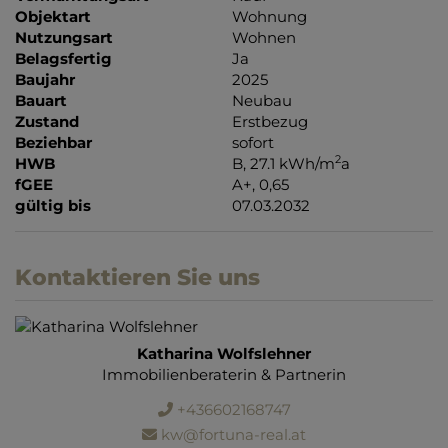
Objektart
Wohnung
Nutzungsart
Wohnen
Belagsfertig
Ja
Baujahr
2025
Bauart
Neubau
Zustand
Erstbezug
Beziehbar
sofort
2
HWB
B, 27.1 kWh/m
a
fGEE
A+, 0,65
gültig bis
07.03.2032
Kontaktieren Sie uns
Katharina Wolfslehner
Immobilienberaterin & Partnerin
+436602168747
kw@fortuna-real.at