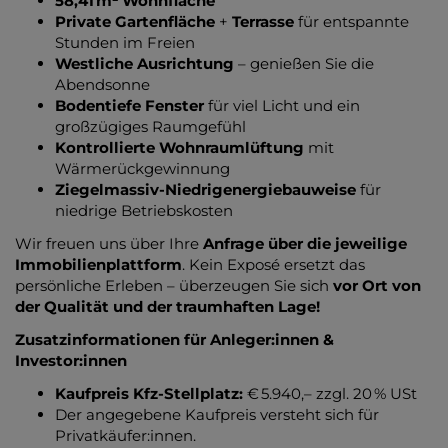
58,41 m² Wohnfläche
Private Gartenfläche
+
Terrasse
für entspannte
Stunden im Freien
Westliche Ausrichtung
– genießen Sie die
Abendsonne
Bodentiefe Fenster
für viel Licht und ein
großzügiges Raumgefühl
Kontrollierte Wohnraumlüftung
mit
Wärmerückgewinnung
Ziegelmassiv-Niedrigenergiebauweise
für
niedrige Betriebskosten
Wir freuen uns über Ihre
Anfrage über die jeweilige
Immobilienplattform
. Kein Exposé ersetzt das
persönliche Erleben – überzeugen Sie sich
vor Ort von
der Qualität und der traumhaften Lage!
Zusatzinformationen für Anleger:innen &
Investor:innen
Kaufpreis Kfz-Stellplatz:
€ 5.940,– zzgl. 20 % USt
Der angegebene Kaufpreis versteht sich für
Privatkäufer:innen.