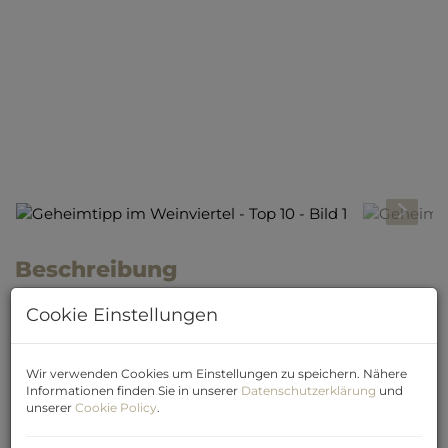
Beschreibung
Cookie Einstellungen
Modernes Wohnprojekt mit
Freiflächen, Top-Ausstattung und
Wir verwenden Cookies um Einstellungen zu speichern. Nähere
attraktiven Kaufkonditionen
Informationen finden Sie in unserer
Datenschutzerklärung
und
unserer
Cookie Policy
.
In der begehrten Weinbaugemeinde Kirchberg am
Wagram entstehen aktuell 52 hochwertige