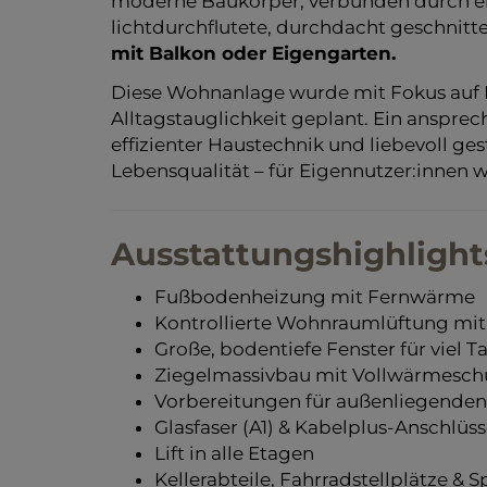
moderne Baukörper, verbunden durch ein 
lichtdurchflutete, durchdacht geschnit
mit Balkon oder Eigengarten.
Diese Wohnanlage wurde mit Fokus auf 
Alltagstauglichkeit geplant. Ein anspre
effizienter Haustechnik und liebevoll ge
Lebensqualität – für Eigennutzer:innen w
Ausstattungshighlight
Fußbodenheizung mit Fernwärme
Kontrollierte Wohnraumlüftung m
Große, bodentiefe Fenster für viel T
Ziegelmassivbau mit Vollwärmesc
Vorbereitungen für außenliegende
Glasfaser (A1) & Kabelplus-Anschlüss
Lift in alle Etagen
Kellerabteile, Fahrradstellplätze & S