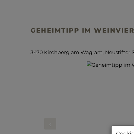
GEHEIMTIPP IM WEINVIER
3470 Kirchberg am Wagram
, Neustifter S
Cookie