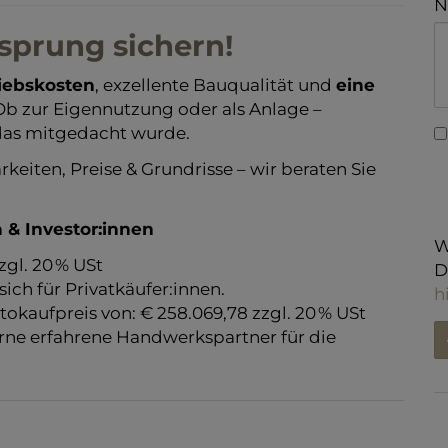
N
rsprung sichern!
riebskosten
, exzellente Bauqualität und
eine
 Ob zur Eigennutzung oder als Anlage –
 das mitgedacht wurde.
rkeiten, Preise & Grundrisse – wir beraten Sie
 & Investor:innen
W
zgl. 20 % USt
D
ich für Privatkäufer:innen.
h
ttokaufpreis von: € 258.069,78 zzgl. 20 % USt
rne erfahrene Handwerkspartner für die