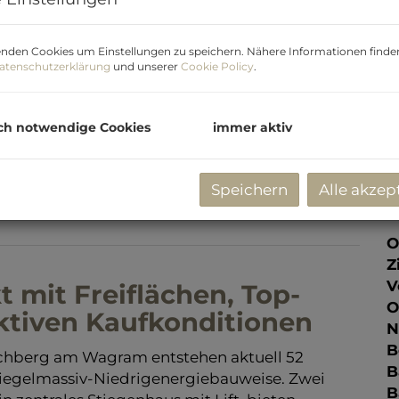
P
V
nden Cookies um Einstellungen zu speichern. Nähere Informationen finden
atenschutzerklärung
und unserer
Cookie Policy
.
K
G
G
ch notwendige Cookies
immer aktiv
Speichern
Alle akzep
E
O
Z
V
mit Freiflächen, Top-
O
ktiven Kaufkonditionen
N
B
chberg am Wagram entstehen aktuell 52
B
egelmassiv-Niedrigenergiebauweise. Zwei
B