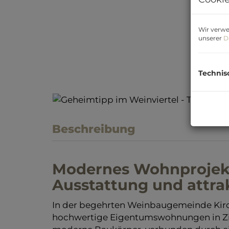
Wir verwe
unserer
D
Technis
Beschreibung
Modernes Wohnprojekt 
Ausstattung und attra
In der begehrten Weinbaugemeinde Kir
hochwertige Eigentumswohnungen in Zi