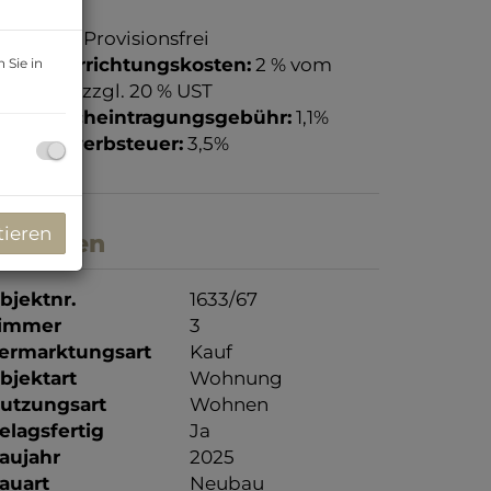
rovision:
Provisionsfrei
ertragserrichtungskosten:
2 % vom
 Sie in
aufpreis, zzgl. 20 % UST
rundbucheintragungsgebühr:
1,1%
runderwerbsteuer:
3,5%
tieren
ckdaten
bjektnr.
1633/67
immer
3
ermarktungsart
Kauf
bjektart
Wohnung
utzungsart
Wohnen
elagsfertig
Ja
aujahr
2025
auart
Neubau