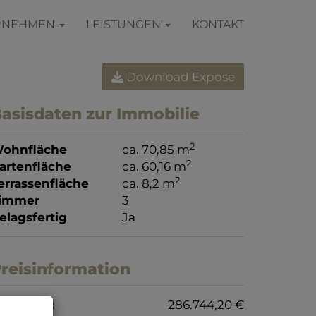
RNEHMEN
LEISTUNGEN
KONTAKT
Download Expose
asisdaten zur Immobilie
2
ohnfläche
ca. 70,85 m
2
artenfläche
ca. 60,16 m
2
errassenfläche
ca. 8,2 m
immer
3
elagsfertig
Ja
reisinformation
aufpreis:
286.744,20 €