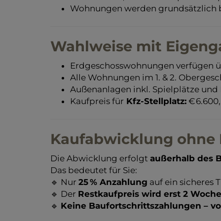
Wohnungen werden grundsätzlich b
Wahlweise mit Eigeng
Erdgeschosswohnungen verfügen ü
Alle Wohnungen im 1. & 2. Obergesc
Außenanlagen inkl. Spielplätze und 
Kaufpreis für
Kfz-Stellplatz:
€ 6.600,
Kaufabwicklung ohne B
Die Abwicklung erfolgt
außerhalb des B
Das bedeutet für Sie:
🔹 Nur
25 % Anzahlung
auf ein sicheres
🔹 Der
Restkaufpreis wird erst 2 Woch
🔹
Keine Baufortschrittszahlungen – vo