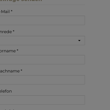
-Mail
nrede
orname
achname
elefon