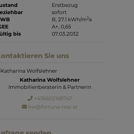
ustand
Erstbezug
eziehbar
sofort
2
HWB
B, 27.1 kWh/m
a
GEE
A+, 0,65
ültig bis
07.03.2032
ontaktieren Sie uns
Katharina Wolfslehner
Immobilienberaterin & Partnerin
+436602168747
kw@fortuna-real.at
nfrage senden