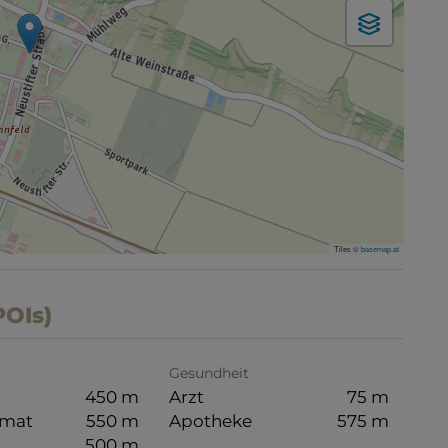
Tiles ©
basemap.at
POIs)
Gesundheit
450 m
Arzt
75 m
omat
550 m
Apotheke
575 m
500 m