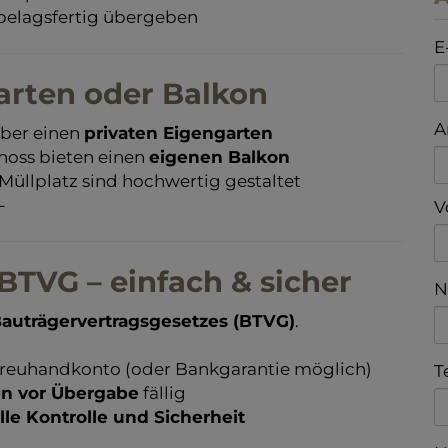
elagsfertig übergeben
E
arten oder Balkon
A
ber einen
privaten Eigengarten
hoss bieten einen
eigenen Balkon
Müllplatz sind hochwertig gestaltet
-
V
TVG – einfach & sicher
N
auträgervertragsgesetzes (BTVG)
.
 Treuhandkonto (oder Bankgarantie möglich)
T
en vor Übergabe
fällig
lle Kontrolle und Sicherheit