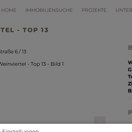
HOME
IMMOBILIENSUCHE
PROJEKTE
UNTE
TEL - TOP 13
B
traße 6 / 13
W
G
T
Z
B
P
K
 Einstellungen