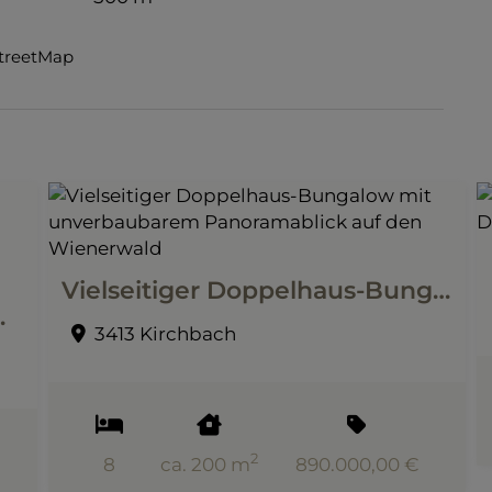
StreetMap
Vielseitiger Doppelhaus-Bungalow mit unverbaubarem Panoramablick auf den Wienerwald
ck vom oberen Grundstücksbereich
3413 Kirchbach
2
8
ca. 200 m
890.000,00 €