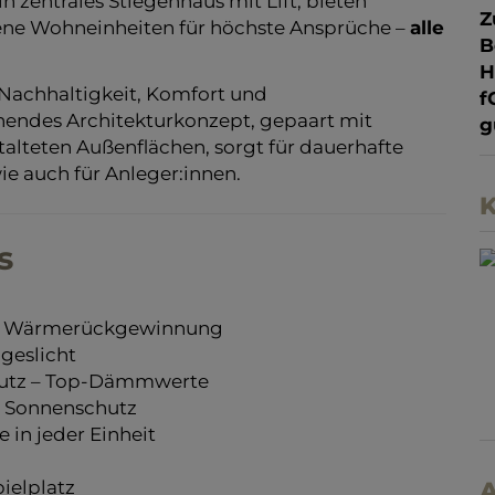
zentrales Stiegenhaus mit Lift, bieten
Z
tene Wohneinheiten für höchste Ansprüche –
alle
B
Nachhaltigkeit, Komfort und
f
chendes Architekturkonzept, gepaart mit
g
stalteten Außenflächen, sorgt für dauerhafte
ie auch für Anleger:innen.
K
s
it Wärmerückgewinnung
ageslicht
hutz – Top-Dämmwerte
n Sonnenschutz
e in jeder Einheit
pielplatz
A