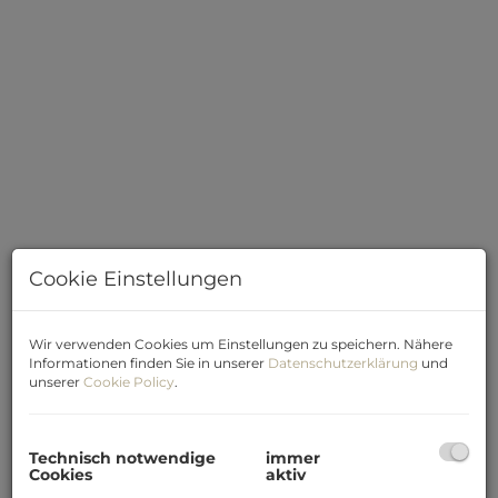
Dirndlhof Gashof
Cookie Einstellungen
Wir verwenden Cookies um Einstellungen zu speichern. Nähere
Informationen finden Sie in unserer
Datenschutzerklärung
und
Beschreibung
unserer
Cookie Policy
.
Willkommen in dieser einzigartigen Immobilie, die
Technisch notwendige
immer
nicht nur durch ihre Lage besticht, sondern auch durch
Cookies
aktiv
das besondere Flair des
Dirndlhofes
, einem beliebten