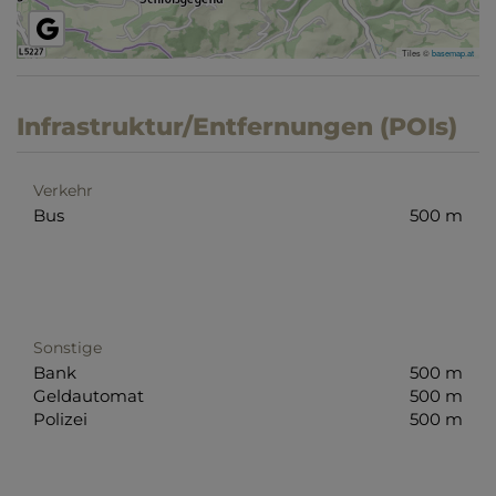
Tiles ©
basemap.at
Infrastruktur/Entfernungen (POIs)
Verkehr
Bus
500 m
Sonstige
Bank
500 m
Geldautomat
500 m
Polizei
500 m