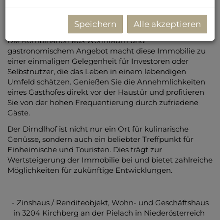
Gasthof, der sich im Gebäude befindet. Der Dirndlhof
zieht viele Gäste an und bietet eine hervorragende
Speichern
Alle akzeptieren
Möglichkeit, die lokale Gastronomie zu erleben.
Die Kombination aus Wohnraum und
gastronomischem Angebot macht diese Immobilie zu
einer einmaligen Gelegenheit für Investoren oder
Selbstnutzer, die das Leben in einem lebendigen
Umfeld schätzen. Genießen Sie die Annehmlichkeiten
eines Gasthofes direkt vor der Haustür und profitieren
Sie von der hohen Frequentierung durch zufriedene
Gäste.
Der Dirndlhof ist nicht nur ein Ort für kulinarische
Genüsse, sondern auch ein beliebter Treffpunkt für
Einheimische und Touristen. Dies trägt zur
Wertsteigerung der Immobilie bei und bietet zahlreiche
Möglichkeiten für zukünftige Entwicklungen.
- Zinshaus / Renditeobjekt, Wohn- und Geschäftshaus
in 3204 Kirchberg an der Pielach in Niederösterreich