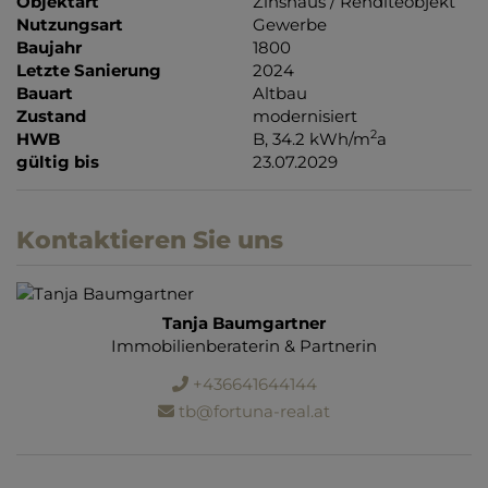
Objektart
Zinshaus / Renditeobjekt
Nutzungsart
Gewerbe
Baujahr
1800
Letzte Sanierung
2024
Bauart
Altbau
Zustand
modernisiert
2
HWB
B, 34.2 kWh/m
a
gültig bis
23.07.2029
Kontaktieren Sie uns
Tanja Baumgartner
Immobilienberaterin & Partnerin
+436641644144
tb@fortuna-real.at