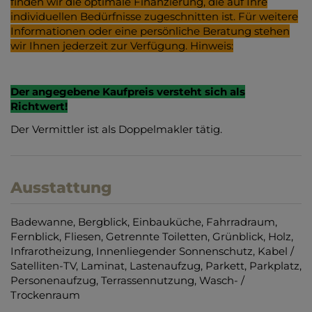
finden wir die optimale Finanzierung, die auf Ihre
individuellen Bedürfnisse zugeschnitten ist. Für weitere
Informationen oder eine persönliche Beratung stehen
wir Ihnen jederzeit zur Verfügung. Hinweis:
Der angegebene Kaufpreis versteht sich als
Richtwert!
Der Vermittler ist als Doppelmakler tätig.
Ausstattung
Badewanne
Bergblick
Einbauküche
Fahrradraum
Fernblick
Fliesen
Getrennte Toiletten
Grünblick
Holz
Infrarotheizung
Innenliegender Sonnenschutz
Kabel /
Satelliten-TV
Laminat
Lastenaufzug
Parkett
Parkplatz
Personenaufzug
Terrassennutzung
Wasch- /
Trockenraum