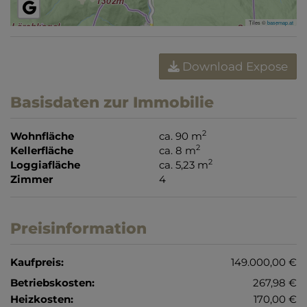
Tiles ©
basemap.at
Download Expose
Basisdaten zur Immobilie
2
Wohnfläche
ca. 90 m
2
Kellerfläche
ca. 8 m
2
Loggiafläche
ca. 5,23 m
Zimmer
4
Preisinformation
Kaufpreis:
149.000,00 €
Betriebskosten:
267,98 €
Heizkosten:
170,00 €