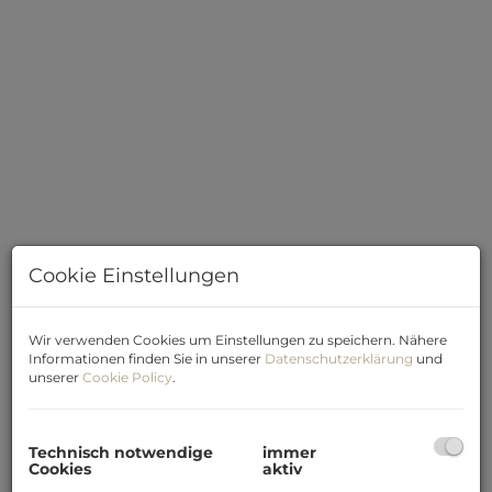
Cookie Einstellungen
Beschreibung
Wir verwenden Cookies um Einstellungen zu speichern. Nähere
Informationen finden Sie in unserer
Datenschutzerklärung
und
unserer
Cookie Policy
.
Sonnige Wohnung mit besonderem Flair – Ihr neues
Refugium in der idyllischen Steiermark!
Technisch notwendige
immer
Entdecken Sie Ihr zukünftiges Zuhause: Eine helle,
Cookies
aktiv
großzügige Wohnung, die mit Panoramablick aus allen