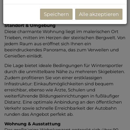
Wohnräumen überzeugt und ein harmonisches
Lebensgefühl für Naturfreunde und Ruhegenießer
Speichern
Alle akzeptieren
schafft.
Standort & Umgebung
Diese charmante Wohnung liegt im malerischen Ort
Trieben, mitten im Herzen der steirischen Bergwelt. Von
jedem Raum aus eröffnet sich Ihnen ein
beeindruckendes Panorama, das zum Verweilen und
Genießen einlädt.
Die Lage bietet ideale Bedingungen für Wintersportler
durch die unmittelbare Nähe zu mehreren Skigebieten.
Zudem profitieren Sie von einer erstklassigen
Infrastruktur: Einkaufsmöglichkeiten sind bequem
erreichbar, ebenso wie Ärzte, Schulen und
weiterführende Bildungseinrichtungen in fußläufiger
Distanz. Eine optimale Anbindung an den öffentlichen
Verkehr sowie schnelle Erreichbarkeit der Autobahn
runden das Angebot perfekt ab.
Wohnung & Ausstattung
Das großzügige Wohnkonzept erstreckt sich über 90