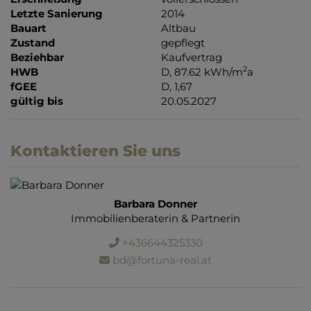
Letzte Sanierung
2014
Bauart
Altbau
Zustand
gepflegt
Beziehbar
Kaufvertrag
2
HWB
D, 87.62 kWh/m
a
fGEE
D, 1,67
gültig bis
20.05.2027
Kontaktieren Sie uns
Barbara Donner
Immobilienberaterin & Partnerin
+436644325330
bd@fortuna-real.at